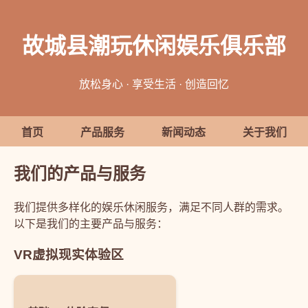
故城县潮玩休闲娱乐俱乐部
放松身心 · 享受生活 · 创造回忆
首页
产品服务
新闻动态
关于我们
我们的产品与服务
我们提供多样化的娱乐休闲服务，满足不同人群的需求。
以下是我们的主要产品与服务：
VR虚拟现实体验区