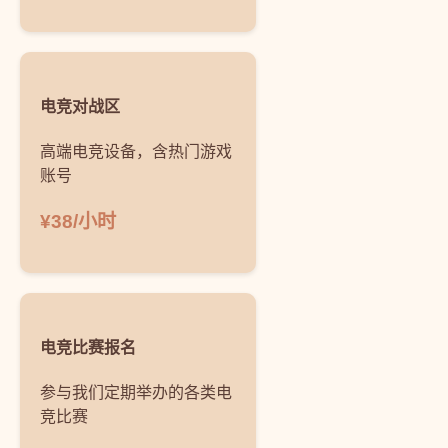
电竞对战区
高端电竞设备，含热门游戏
账号
¥38/小时
电竞比赛报名
参与我们定期举办的各类电
竞比赛