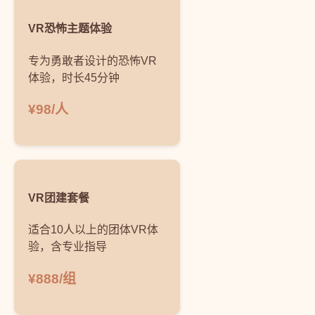
VR恐怖主题体验
专为勇敢者设计的恐怖VR
体验，时长45分钟
¥98/人
VR团建套餐
适合10人以上的团体VR体
验，含专业指导
¥888/组